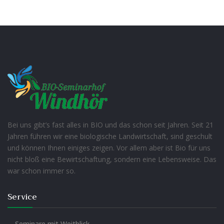
Bei uns gibt’s fast alles in BIO und das schon seit Jahren. Seit 21
Jahren führen wir eine biologische Landwirtschaft, sind geschult
und können Ihnen einiges zeigen. Vor allem aber ist Bio für uns
nicht bloß eine Bewirtschaftung, sondern eine Lebensweise. Das
war schon immer so.
Service
Seminare mit Weitblick